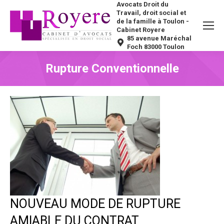
Avocats Droit du
Travail, droit social et
de la famille à Toulon -
Cabinet Royere
85 avenue Maréchal
Foch 83000 Toulon
Rupture Conventionnelle
Vous êtes ici :
NOUVEAU MODE DE RUPTURE
AMIABLE DU CONTRAT