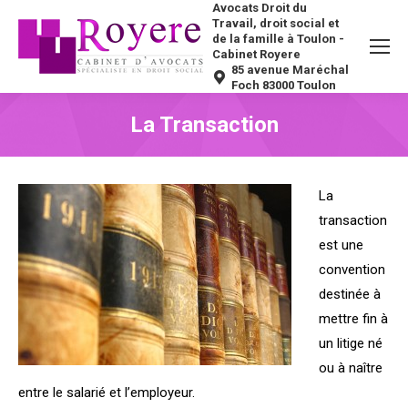
Avocats Droit du
Travail, droit social et
de la famille à Toulon -
Cabinet Royere
85 avenue Maréchal
Foch 83000 Toulon
La Transaction
Vous êtes ici :
La
transaction
est une
convention
destinée à
mettre fin à
un litige né
ou à naître
entre le salarié et l’employeur.