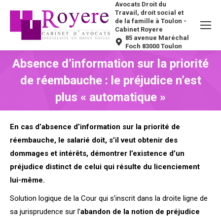
Avocats Droit du
Travail, droit social et
de la famille à Toulon -
Cabinet Royere
85 avenue Maréchal
Foch 83000 Toulon
Absence d’information sur la priorité
de réembauche : le préjudice n’est
plus « automatique »
Vous êtes ici :
En cas d’absence d’information sur la priorité de
réembauche, le salarié doit, s’il veut obtenir des
dommages et intérêts, démontrer l’existence d’un
préjudice distinct de celui qui résulte du licenciement
lui-même.
Solution logique de la Cour qui s’inscrit dans la droite ligne de
sa jurisprudence sur l’
abandon de la notion de préjudice