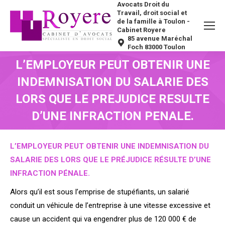
Avocats Droit du
Travail, droit social et
de la famille à Toulon -
Cabinet Royere
85 avenue Maréchal
Foch 83000 Toulon
L’EMPLOYEUR PEUT OBTENIR UNE
INDEMNISATION DU SALARIE DES
LORS QUE LE PREJUDICE RESULTE
D’UNE INFRACTION PENALE.
Vous êtes ici :
L’EMPLOYEUR PEUT OBTENIR UNE INDEMNISATION DU
SALARIE DES LORS QUE LE PRÉJUDICE RÉSULTE D’UNE
INFRACTION PÉNALE.
Alors qu’il est sous l’emprise de stupéfiants, un salarié
conduit un véhicule de l’entreprise à une vitesse excessive et
cause un accident qui va engendrer plus de 120 000 € de