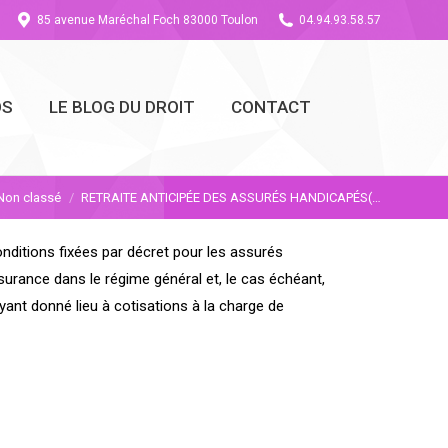
85 avenue Maréchal Foch 83000 Toulon
04.94.93.58.57
OS
LE BLOG DU DROIT
CONTACT
ici :
Non classé
RETRAITE ANTICIPÉE DES ASSURÉS HANDICAPÉS(…
onditions fixées par décret pour les assurés
surance dans le régime général et, le cas échéant,
yant donné lieu à cotisations à la charge de