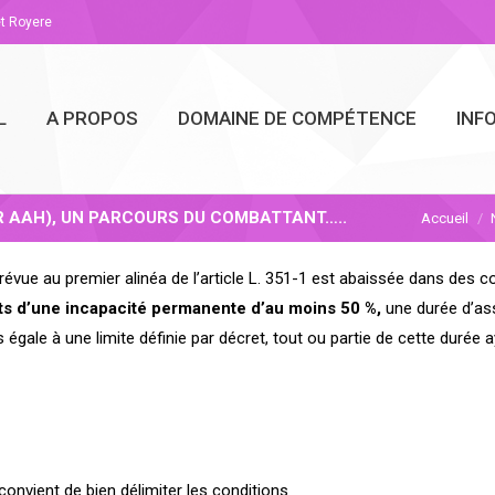
et Royere
L
A PROPOS
DOMAINE DE COMPÉTENCE
INF
R AAH), UN PARCOURS DU COMBATTANT…..
Vous êtes 
Accueil
prévue au premier alinéa de l’article L. 351-1 est abaissée dans des c
eints d’une incapacité permanente d’au moins 50 %,
une durée d’as
égale à une limite définie par décret, tout ou partie de cette durée a
 convient de bien délimiter les conditions